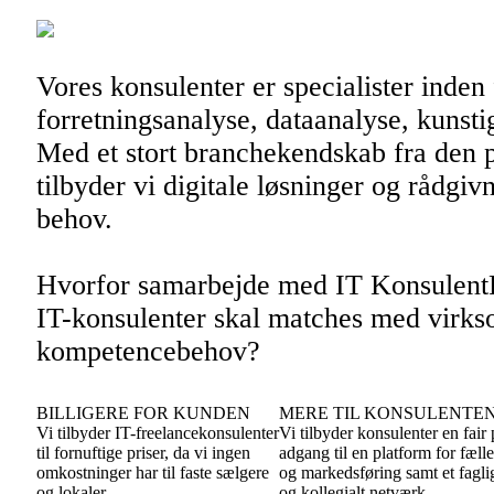
Vores konsulenter er specialister inden 
forretningsanalyse, dataanalyse, kunstig
Med et stort branchekendskab fra den pr
tilbyder vi digitale løsninger og rådgiv
behov.
Hvorfor samarbejde med IT KonsulentR
IT-konsulenter skal matches med virk
kompetencebehov?
BILLIGERE FOR KUNDEN
MERE TIL KONSULENTE
Vi tilbyder IT-freelancekonsulenter
Vi tilbyder konsulenter en fair 
til fornuftige priser, da vi ingen
adgang til en platform for fælle
omkostninger har til faste sælgere
og markedsføring samt et fagli
og lokaler.
og kollegialt netværk.